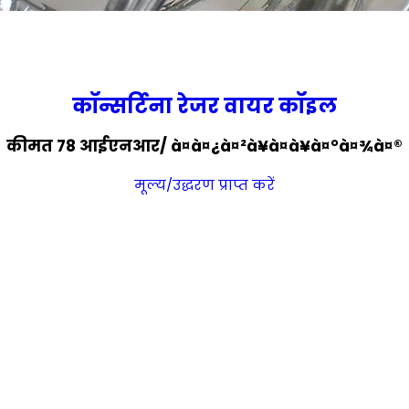
कॉन्सर्टिना रेजर वायर कॉइल
कीमत 78 आईएनआर
/ à¤à¤¿à¤²à¥à¤à¥à¤°à¤¾à¤®
मूल्य/उद्धरण प्राप्त करें