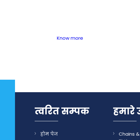
Know more
त्वरित सम्पक
हमारे 
होम पेज
Chains &