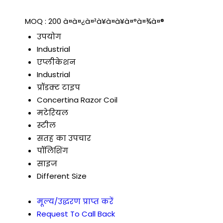
MOQ :
200 à¤à¤¿à¤²à¥à¤à¥à¤°à¤¾à¤®
उपयोग
Industrial
एप्लीकेशन
Industrial
प्रॉडक्ट टाइप
Concertina Razor Coil
मटेरियल
स्टील
सतह का उपचार
पॉलिशिंग
साइज
Different Size
मूल्य/उद्धरण प्राप्त करें
Request To Call Back