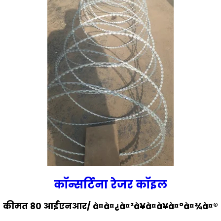
कॉन्सर्टिना रेजर कॉइल
कीमत 80 आईएनआर
/ à¤à¤¿à¤²à¥à¤à¥à¤°à¤¾à¤®