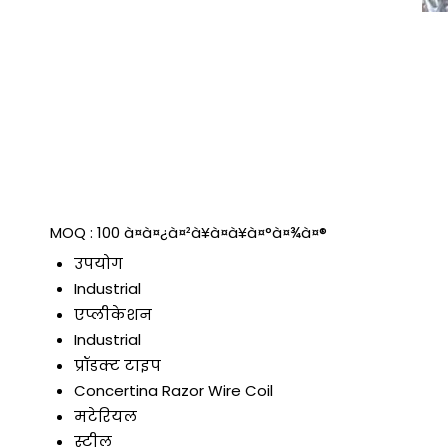
MOQ :
100 à¤à¤¿à¤²à¥à¤à¥à¤°à¤¾à¤®
उपयोग
Industrial
एप्लीकेशन
Industrial
प्रॉडक्ट टाइप
Concertina Razor Wire Coil
मटेरियल
स्टील