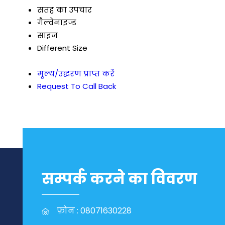
सतह का उपचार
गैल्वेनाइज्ड
साइज
Different Size
मूल्य/उद्धरण प्राप्त करें
Request To Call Back
सम्पर्क करने का विवरण
फ़ोन :
08071630228